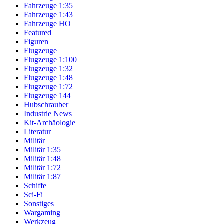
Fahrzeuge 1:35
Fahrzeuge 1:43
Fahrzeuge HO
Featured
Figuren
Flugzeuge
Flugzeuge 1:100
Flugzeuge 1:32
Flugzeuge 1:48
Flugzeuge 1:72
Flugzeuge 144
Hubschrauber
Industrie News
Kit-Archäologie
Literatur
Militär
Militär 1:35
Militär 1:48
Militär 1:72
Militär 1:87
Schiffe
Sci-Fi
Sonstiges
Wargaming
Werkzeug