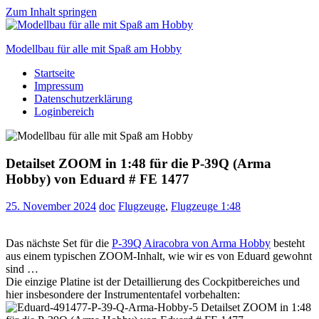
Zum Inhalt springen
Modellbau für alle mit Spaß am Hobby
Startseite
Scale
Impressum
modelling
Datenschutzerklärung
for
Loginbereich
everyone
to
enjoy
Detailset ZOOM in 1:48 für die P-39Q (Arma
Hobby) von Eduard # FE 1477
25. November 2024
doc
Flugzeuge
,
Flugzeuge 1:48
Das nächste Set für die
P-39Q Airacobra von Arma Hobby
besteht
aus einem typischen ZOOM-Inhalt, wie wir es von Eduard gewohnt
sind …
Die einzige Platine ist der Detaillierung des Cockpitbereiches und
hier insbesondere der Instrumententafel vorbehalten: