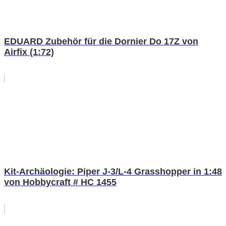
EDUARD Zubehör für die Dornier Do 17Z von
Airfix (1:72)
Kit-Archäologie: Piper J-3/L-4 Grasshopper in 1:48
von Hobbycraft # HC 1455