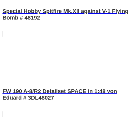
Special Hobby Spitfire Mk.XII against V-1 Flying
Bomb # 48192
FW 190 A-8/R2 Detailset SPACE in 1:48 von
Eduard # 3DL48027