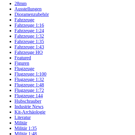
28mm
Ausstellungen
Dioramenzubehör
Fahrzeuge
Fahrzeuge 1:16
Fahrzeuge 1:24
Fahrzeuge 1:32
Fahrzeuge 1:35
Fahrzeuge 1:43
Fahrzeuge HO
Featured
Figuren
Flugzeuge
Flugzeuge 1:100
Flugzeuge 1:32
Flugzeuge 1:48
Flugzeuge 1:72
Flugzeuge 144
Hubschrauber
Industrie News
Kit-Archäologie
Literatur
Militär
Militär 1:35
Militär 1:48