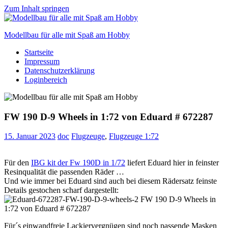
Zum Inhalt springen
Modellbau für alle mit Spaß am Hobby
Startseite
Scale
Impressum
modelling
Datenschutzerklärung
for
Loginbereich
everyone
to
enjoy
FW 190 D-9 Wheels in 1:72 von Eduard # 672287
15. Januar 2023
doc
Flugzeuge
,
Flugzeuge 1:72
Für den
IBG kit der Fw 190D in 1/72
liefert Eduard hier in feinster
Resinqualität die passenden Räder …
Und wie immer bei Eduard sind auch bei diesem Rädersatz feinste
Details gestochen scharf dargestellt:
Für´s einwandfreie Lackiervergnügen sind noch passende Masken