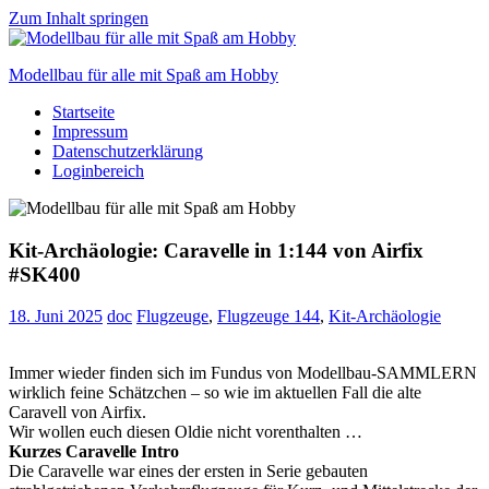
Zum Inhalt springen
Modellbau für alle mit Spaß am Hobby
Startseite
Scale
Impressum
modelling
Datenschutzerklärung
for
Loginbereich
everyone
to
enjoy
Kit-Archäologie: Caravelle in 1:144 von Airfix
#SK400
18. Juni 2025
doc
Flugzeuge
,
Flugzeuge 144
,
Kit-Archäologie
Immer wieder finden sich im Fundus von Modellbau-SAMMLERN
wirklich feine Schätzchen – so wie im aktuellen Fall die alte
Caravell von Airfix.
Wir wollen euch diesen Oldie nicht vorenthalten …
Kurzes Caravelle Intro
Die Caravelle war eines der ersten in Serie gebauten