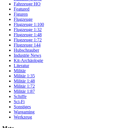
Fahrzeuge HO
Featured
Figuren
Flugzeuge
Flugzeuge 1:100
Flugzeuge 1:32
Flugzeuge 1:48
Flugzeuge 1:72
Flugzeuge 144
Hubschrauber
Industrie News
Kit-Archäologie
Literatur
Militär
Militär 1:35
Militär 1:48
Militär 1:72
Militär 1:87
Schiffe
Sci-Fi
Sonstiges
Wargaming
Werkzeug