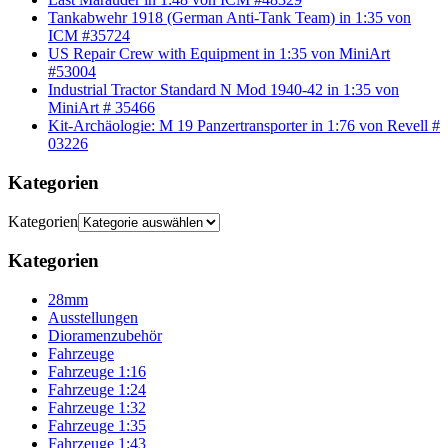
Tankabwehr 1918 (German Anti-Tank Team) in 1:35 von
ICM #35724
US Repair Crew with Equipment in 1:35 von MiniArt
#53004
Industrial Tractor Standard N Mod 1940-42 in 1:35 von
MiniArt # 35466
Kit-Archäologie: M 19 Panzertransporter in 1:76 von Revell #
03226
Kategorien
Kategorien
Kategorien
28mm
Ausstellungen
Dioramenzubehör
Fahrzeuge
Fahrzeuge 1:16
Fahrzeuge 1:24
Fahrzeuge 1:32
Fahrzeuge 1:35
Fahrzeuge 1:43