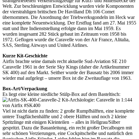
strahlgetriebenen Verkehrsflugzeuge für Kurz- und Mittelstrecke der
Welt. Zur beschleunigten Entwicklung wurden viele Komponenten
der vierstrahligen britischen De Havilland Dh 106 Comet
übernommen. Die Anordnung der Triebwerksgondeln im Heck war
eine komplette Neuentwicklung. Der Erstflug fand am 27. Mai 1955
statt und Ihre Indienststellung erfolgte dann im Mai 1959. Es
wurden insgesamt 282 Stück gebaut im Zeitraum vom 1958 bis
1972. Geflogen wurde die Caravelle von der Air France, Alitalia,
SAS, Sterling Airways und United Airlines.
Kurze Kit-Geschichte
Airfix brachte seine damals recht aktuelle Sud-Aviation SE 210
Caravelle 1961 in der Serie Sky Kings (daher die Artikelnummer
SK 400) auf den Markt. Seither wurde der Bausatz bis 2006 immer
wieder mal aufgelegt – unsere Box ist die Zweitauflage von 1963.
Box-Art/Verpackung
Es liegt eine kleine niedliche Stülp-Box auf dem Basteltisch:
Viel ist nicht darin zu finden: 2 große Rumpfhälften, eine komplette
untere Tragflächenhälfte und 2 obere Hälften und noch 2 kleine
Spritzlinge mit einigen Kleinteilen – alles in Hellgrau/Silber
gespritzt. Dazu die Bauanleitung, ein recht großer Decalbogen mit
sehr schönen Verzierungen, eine Cockpitscheibe und natürlich den
ikonischen Airfix Ständer. Leider fehlen hier im Bausatz die