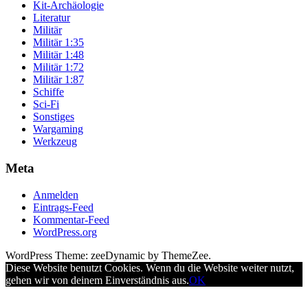
Kit-Archäologie
Literatur
Militär
Militär 1:35
Militär 1:48
Militär 1:72
Militär 1:87
Schiffe
Sci-Fi
Sonstiges
Wargaming
Werkzeug
Meta
Anmelden
Eintrags-Feed
Kommentar-Feed
WordPress.org
WordPress Theme: zeeDynamic by ThemeZee.
Diese Website benutzt Cookies. Wenn du die Website weiter nutzt,
gehen wir von deinem Einverständnis aus.
OK