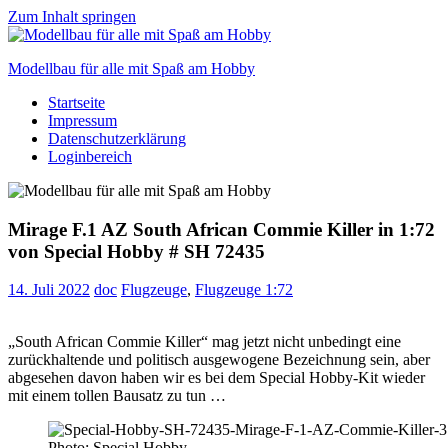
Zum Inhalt springen
Modellbau für alle mit Spaß am Hobby
Startseite
Scale
Impressum
modelling
Datenschutzerklärung
for
Loginbereich
everyone
to
enjoy
Mirage F.1 AZ South African Commie Killer in 1:72
von Special Hobby # SH 72435
14. Juli 2022
doc
Flugzeuge
,
Flugzeuge 1:72
„South African Commie Killer“ mag jetzt nicht unbedingt eine
zurückhaltende und politisch ausgewogene Bezeichnung sein, aber
abgesehen davon haben wir es bei dem Special Hobby-Kit wieder
mit einem tollen Bausatz zu tun …
Photo: Special Hobby