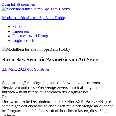
Zum Inhalt springen
Modellbau für alle mit Spaß am Hobby
Startseite
Scale
Impressum
modelling
Datenschutzerklärung
for
Loginbereich
everyone
to
enjoy
Razor Saw Symetric/Asymetric von Art Scale
23. März 2023
doc
Sonstiges
Sogenannte „Resinsägen“ gibt es mittlerweile von mehreren
Herstellern und diese Werkzeuge erweisen sich als ungemein
nützlich – nicht nur beim Abtrennen der Angüsse bei
Resinmodellen!
Der tschechische Distributeur und Hersteller ASK (
A
rt
S
cale
K
it) hat
seit einiger Zeit ebenfalls solche Sägen mit einer Menge an Zubehör
im Program und ich habe es mir nicht nehmen lassen, diese Sägen
zu testen …