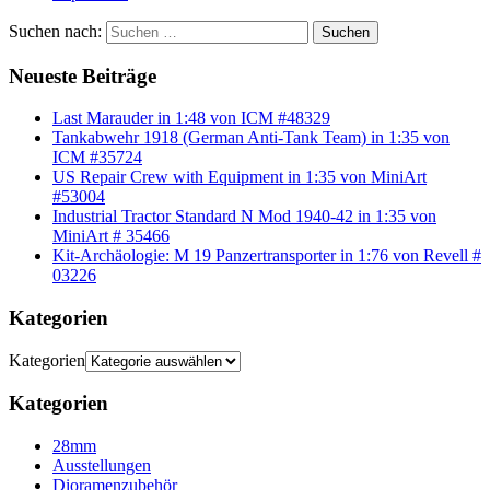
Suchen nach:
Suchen
Neueste Beiträge
Last Marauder in 1:48 von ICM #48329
Tankabwehr 1918 (German Anti-Tank Team) in 1:35 von
ICM #35724
US Repair Crew with Equipment in 1:35 von MiniArt
#53004
Industrial Tractor Standard N Mod 1940-42 in 1:35 von
MiniArt # 35466
Kit-Archäologie: M 19 Panzertransporter in 1:76 von Revell #
03226
Kategorien
Kategorien
Kategorien
28mm
Ausstellungen
Dioramenzubehör