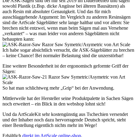
Die ASK-Sägen sind bei mir seit 2019 im Dauerbetrieb und sägen
sowohl Plastik (z.Bsp. dicke Angüsse bei älteren Bausätzen) als
auch Resin mit absoluter Genauigkeit. Und das für mich
ausschlaggebende Argument: Im Vergleich zu anderen Resinsägen
sind die ArtScale Sägeblätter sehr lange haltbar und vor allem: Sie
brechen nicht entzwei, wenn man beim Sägen mal aus Versehene
„verkantet“ – was man leider von anderen Sägeblättern nicht
behaupten kann:
Ich habe sogar absichtlich versucht, die ASK-Sägeblätter zu brechen
– keine Chance! Bei normaler Belastung sind die unzerstörbar!
Eine weitere Besonderheit ist der ergonomisch geformte Griff der
Sägen:
So hat man schlichtweg mehr „Grip“ bei der Anwendung.
Mittlerweile hat der Hersteller seine Produktpalette in Sachen Sägen
noch erweitert – ein Blick in den webshop lohnt sich!
Und da ArtScaleKit sehr kostengünstig aus Tschechien versendet
und der Inhaber noch dazu hervorragende Deutsch spricht, steht
einer Bestellung eigentlich nichts mehr im Wege!
Erhältlich
direkt im ArtScale online-shop
.