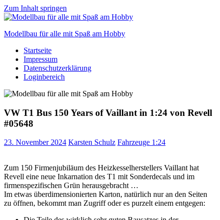
Zum Inhalt springen
Modellbau für alle mit Spaß am Hobby
Startseite
Scale
Impressum
modelling
Datenschutzerklärung
for
Loginbereich
everyone
to
enjoy
VW T1 Bus 150 Years of Vaillant in 1:24 von Revell
#05648
23. November 2024
Karsten Schulz
Fahrzeuge 1:24
Zum 150 Firmenjubiläum des Heizkesselherstellers Vaillant hat
Revell eine neue Inkarnation des T1 mit Sonderdecals und im
firmenspezifischen Grün herausgebracht …
Im etwas überdimensionierten Karton, natürlich nur an den Seiten
zu öffnen, bekommt man Zugriff oder es purzelt einem entgegen:
Die Teile des wirklich sehr guten Bausatzes in der